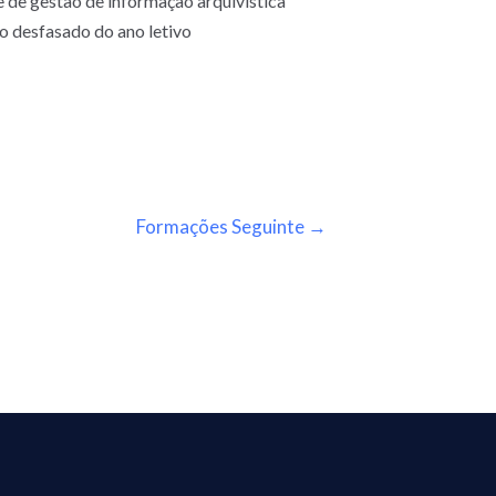
de gestão de informação arquivística
o desfasado do ano letivo
Formações Seguinte
→