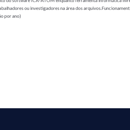
o do software ICA-ATOM enquanto ferramenta informática livre 
abalhadores ou investigadores na área dos arquivos.Funcionament
ão por ano)