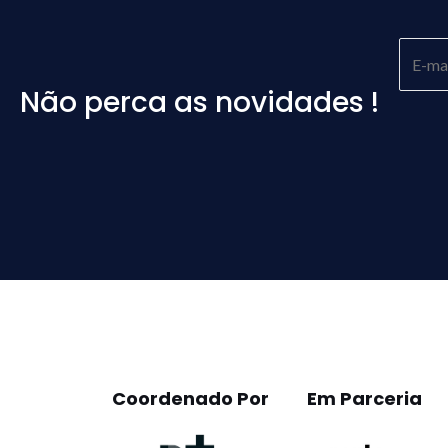
Não perca as novidades !
Please
leave
this
field
empty.
Coordenado Por
Em Parceria