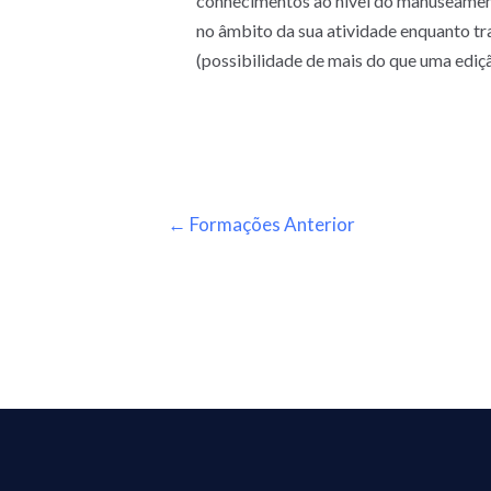
conhecimentos ao nível do manuseament
no âmbito da sua atividade enquanto tr
(possibilidade de mais do que uma ediç
←
Formações Anterior