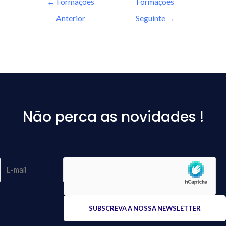
←
Formações
Formações
Anterior
Seguinte
→
Não perca as novidades !
Please
leave
this