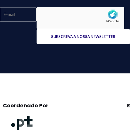
Please
leave
this
field
empty.
Coordenado Por