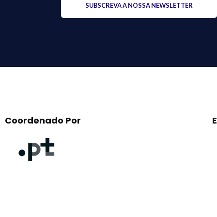
leave
this
field
empty.
Coordenado Por