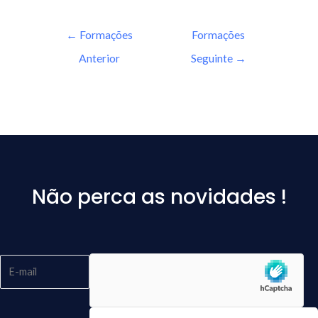
←
Formações
Formações
Anterior
Seguinte
→
Não perca as novidades !
Please