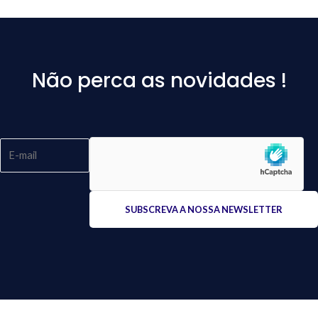
Não perca as novidades !
Please
leave
this
field
empty.