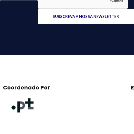
Please
leave
this
field
empty.
Coordenado Por