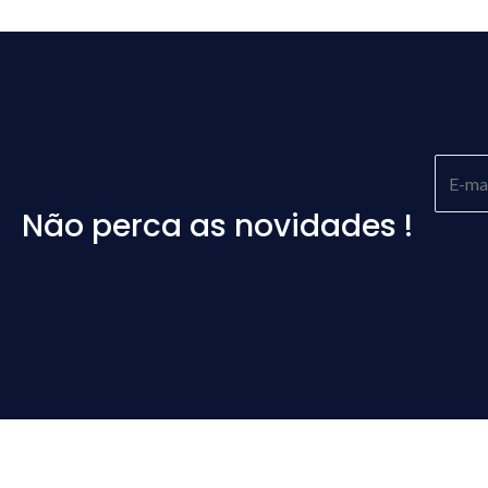
Não perca as novidades !
Please
leave
this
field
empty.