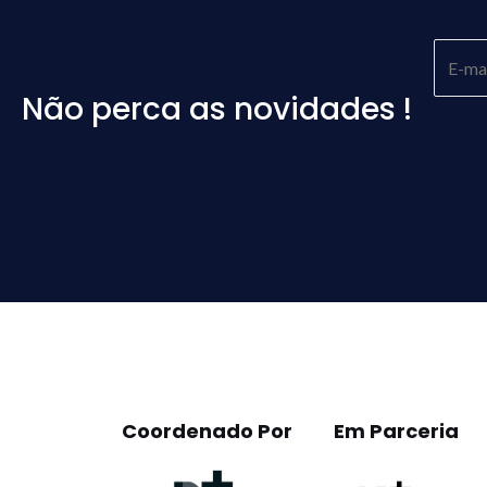
Não perca as novidades !
Please
leave
this
field
empty.
Coordenado Por
Em Parceria