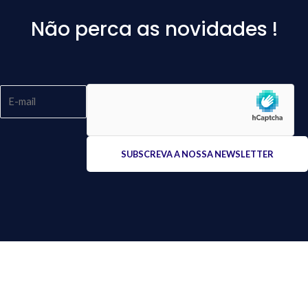
Não perca as novidades !
Please
leave
this
field
empty.