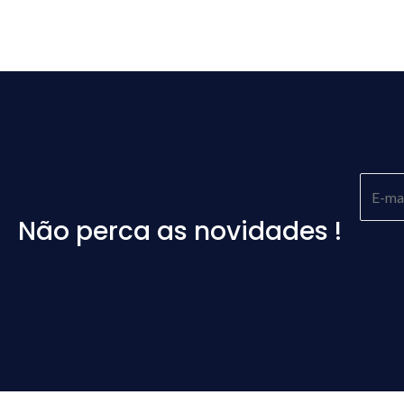
Não perca as novidades !
Please
leave
this
field
empty.