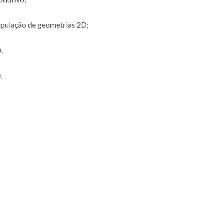
nipulação de geometrias 2D;
.
.