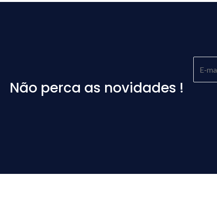
Não perca as novidades !
Please
leave
this
field
empty.