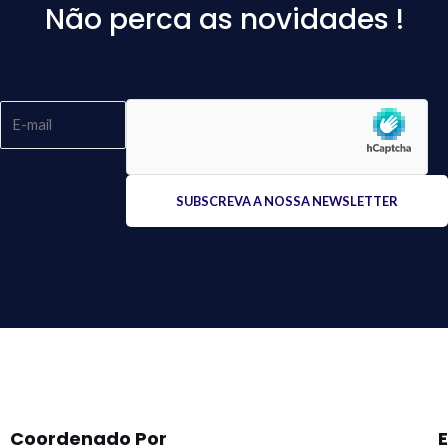
Não perca as novidades !
Please
leave
this
field
empty.
Coordenado Por