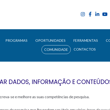
E
PROGRAMAS
OPORTUNIDADES
FERRAMENTAS
C
CONTACTOS
COMUNIDADE
AR DADOS, INFORMAÇÃO E CONTEÚDOS D
screva-se e melhore as suas competências de pesquisa.
cos de pesquisa que lhe podem ser úteis em várias áreas da sua vi