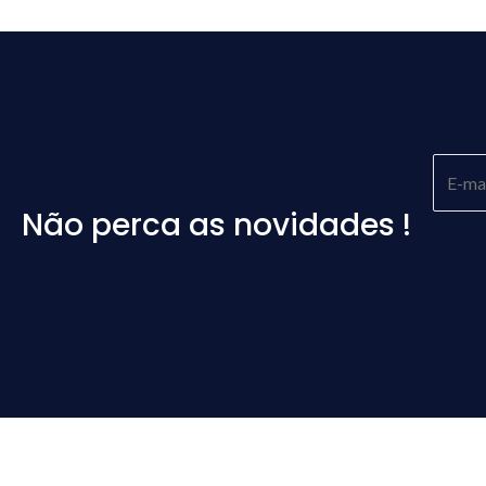
Não perca as novidades !
Please
leave
this
field
empty.