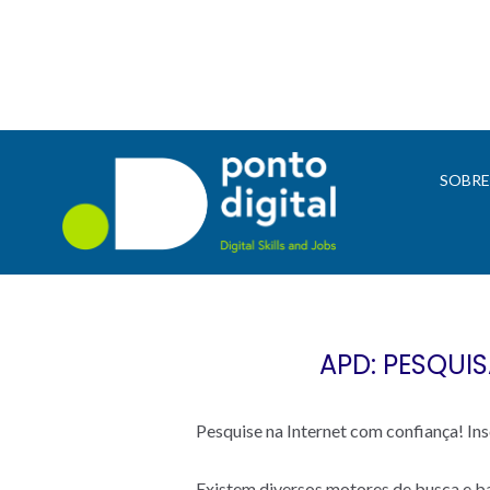
SOBR
APD: PESQUIS
Pesquise na Internet com confiança! In
Existem diversos motores de busca e ban