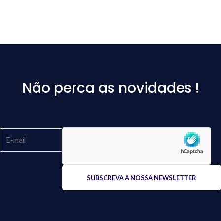
Não perca as novidades !
Please
leave
this
field
empty.