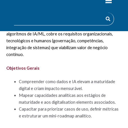
e a inteligência artificial como motores da maturidade digital.
Acompanha a progressão por estágios do modelo de
maturidade, desde o uso básico de dados operacionais até
previsão, otimização e decisão autónoma. Para além de
algoritmos de IA/ML, cobre os requisitos organizacionais,
tecnológicos e humanos (governação, competências,
integração de sistemas) que viabilizam valor de negócio
contínuo.
Objetivos Gerais
Compreender como dados e IA elevam a maturidade
digital e criam impacto mensurável.
Mapear capacidades analíticas aos estágios de
maturidade e aos digitalisation elements associados.
Capacitar para priorizar casos de uso, definir métricas
e estruturar um mini-roadmap analítico.