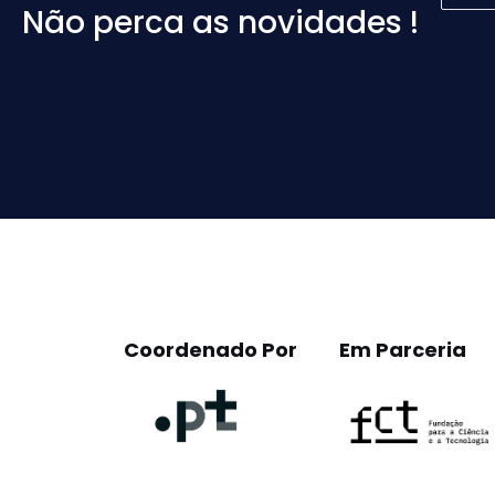
Não perca as novidades !
Please
leave
this
field
empty.
Coordenado Por
Em Parceria