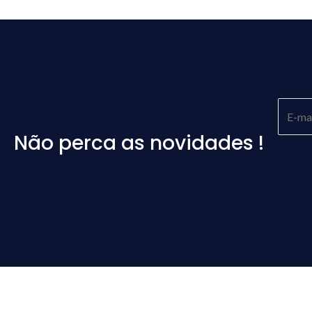
Não perca as novidades !
Please
leave
this
field
empty.