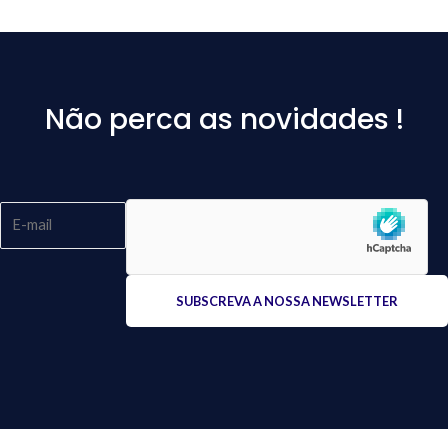
Não perca as novidades !
Please
leave
this
field
empty.