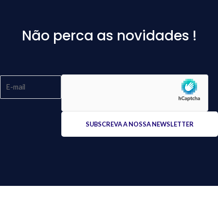
Não perca as novidades !
Please
leave
this
field
empty.