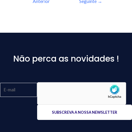
Anterior
Seguinte
→
Não perca as novidades !
Please
leave
this
field