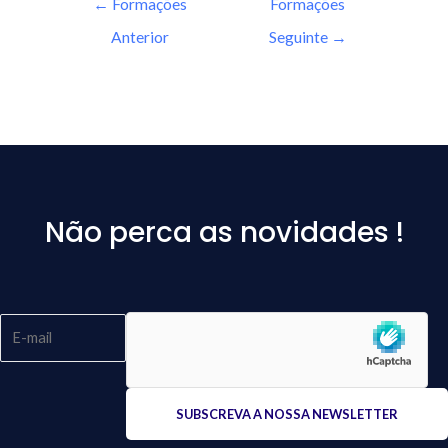
←
Formações
Formações
Anterior
Seguinte
→
Não perca as novidades !
Please
leave
this