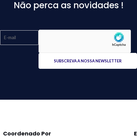
Não perca as novidades !
Please
leave
this
field
empty.
Coordenado Por