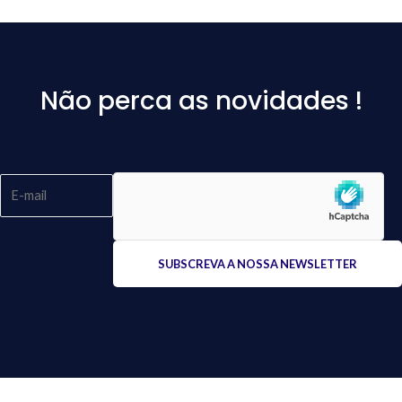
Não perca as novidades !
Please
leave
this
field
empty.