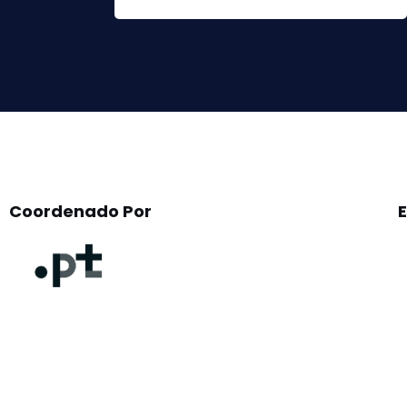
leave
this
field
empty.
Coordenado Por