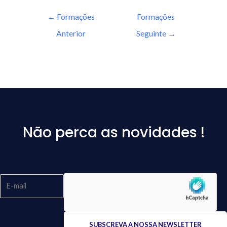
←
Formações
Formações
Anterior
Seguinte
→
Não perca as novidades !
Please