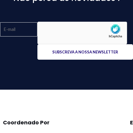
Please
leave
this
field
empty.
Coordenado Por