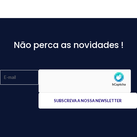
Não perca as novidades !
Please
leave
this
field
empty.