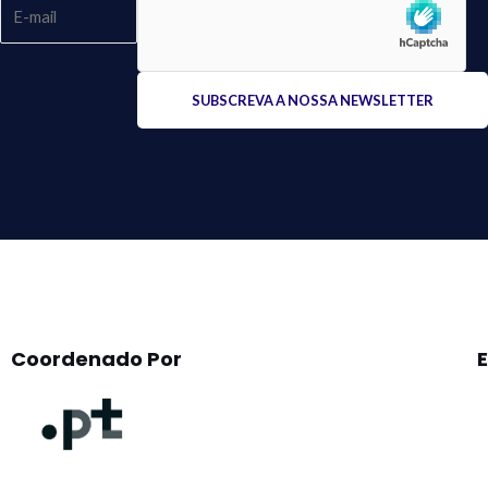
Please
leave
this
field
empty.
Coordenado Por