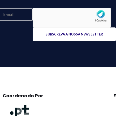
Please
leave
this
field
empty.
Coordenado Por