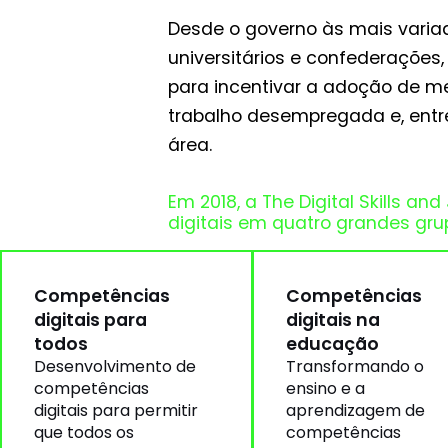
Desde o governo às mais variad
universitários e confederações
para incentivar a adoção de me
trabalho desempregada e, entr
área.
Em 2018, a The Digital Skills a
digitais em quatro grandes gru
Competências
Competências
digitais para
digitais na
todos
educação
Desenvolvimento de
Transformando o
competências
ensino e a
digitais para permitir
aprendizagem de
que todos os
competências