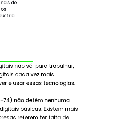
onais de
 os
ústria.
itais não só para trabalhar,
gitais cada vez mais
ver e usar essas tecnologias.
(16-74) não detém nenhuma
gitais básicas. Existem mais
esas referem ter falta de