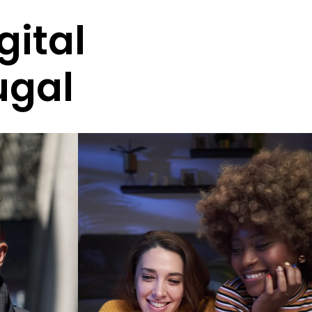
gital
ugal