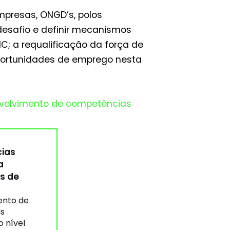
mpresas, ONGD’s, polos
desafio e definir mecanismos
; a requalificação da força de
oportunidades de emprego nesta
senvolvimento de competências
ias
a
is de
ento de
s
o nível