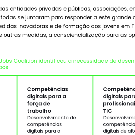
as entidades privadas e públicas, associações, e
, todas se juntaram para responder a este grande 
didas inovadoras e de formação dos jovens em TIC
e outras medidas, a consciencialização para as 
nd Jobs Coalition identificou a necessidade de de
pos:
Competências
Competênc
digitais para a
digitais par
força de
profissiona
trabalho
TIC
Desenvolvimento de
Desenvolvim
competências
competência
digitais para a
digitais de alt