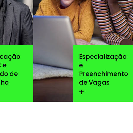
icação
Especialização
 e
e
do de
Preenchimento
lho
de Vagas