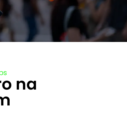
obs
ro na
em