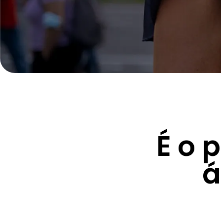
É o 
á