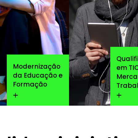
Qualif
Modernização
em TIC
da Educação e
Merca
Formação
Traba