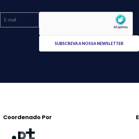
Please
leave
this
field
empty.
Coordenado Por