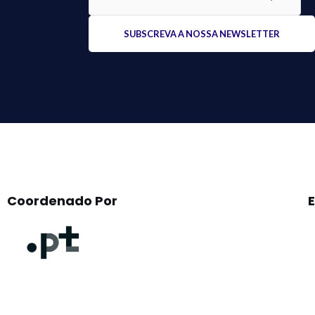
Please
leave
this
field
empty.
Coordenado Por