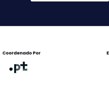
this
field
empty.
Coordenado Por