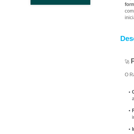
for
comp
inic
Des
🚀 
O Ra
i