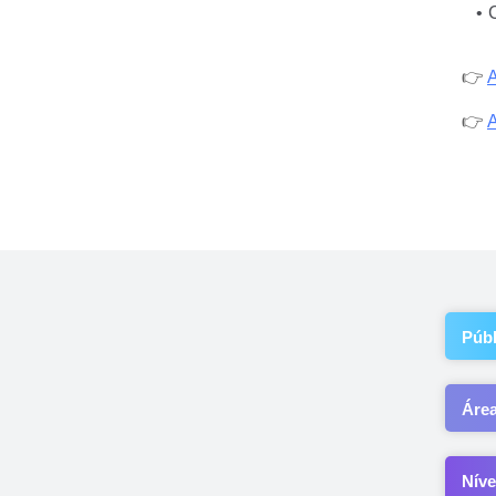
👉 
A
👉 
A
Públ
Áre
Níve