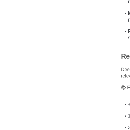
p
s
Re
Desd
rele
📚 
3