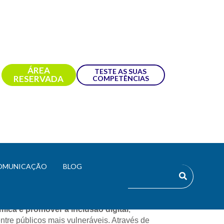
ÁREA
TESTE AS SUAS
RESERVADA
COMPETÊNCIAS
OMUNICAÇÃO
BLOG
promovido pelo 
.PT
, em parceria com a 
ica e promover a inclusão digital
, 
especialmente em regiões com maiores assimetrias geográficas e entre públicos mais vulneráveis. Através de 