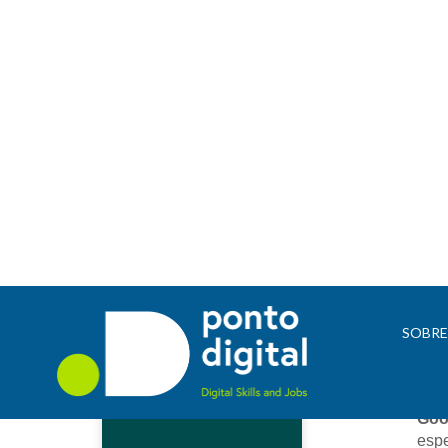
Ram
SOBR
Cap
O 
O 
R
Goo