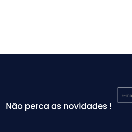
Não perca as novidades !
Please
leave
this