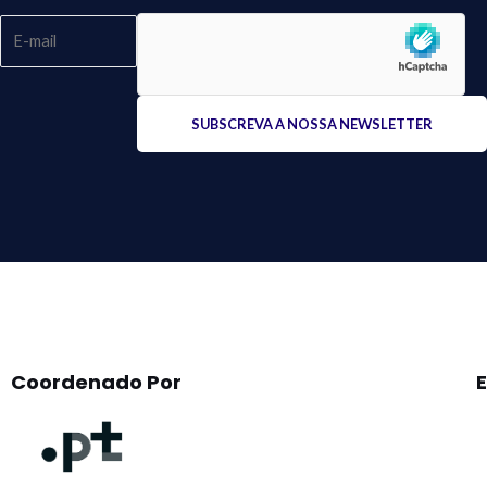
Please
leave
this
field
empty.
Coordenado Por