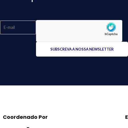
Please
leave
this
field
empty.
Coordenado Por