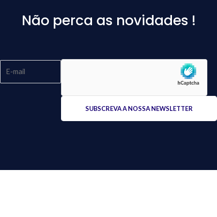
Não perca as novidades !
Please
leave
this
field
empty.