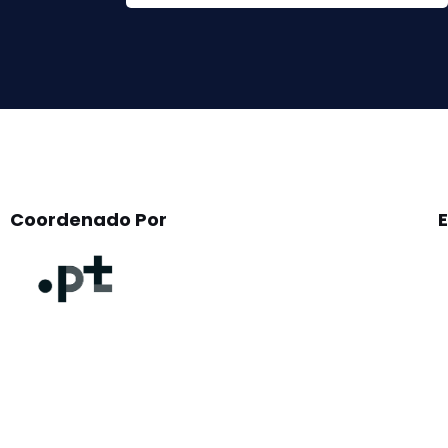
this
field
empty.
Coordenado Por