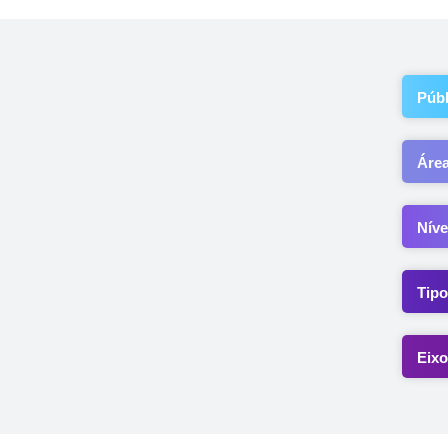
Públ
Áre
Níve
Tipo
Eixo