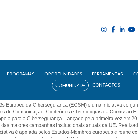
E
PROGRAMAS
OPORTUNIDADES
FERRAMENTAS
C
CONTACTOS
 Europeu da Cibersegurança (ECSM)
COMUNIDADE
s Europeu da Cibersegurança (ECSM) é uma iniciativa conjun
es de Comunicação, Conteúdos e Tecnologias da Comissão Eur
peia para a Cibersegurança. Lançado pela primeira vez em 20
das maiores campanhas institucionais anuais da UE. Realizada
iciativa é apoiada pelos Estados-Membros europeus e reúne cen