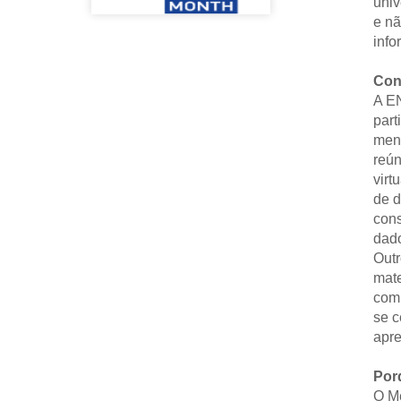
univ
e nã
info
Con
A E
part
mens
reún
virt
de d
cons
dado
Outr
mate
com 
se c
apre
Por
O M