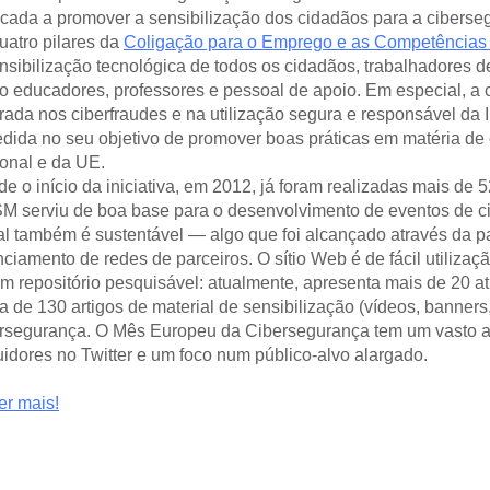
cada a promover a sensibilização dos cidadãos para a ciberseg
uatro pilares da 
Coligação para o Emprego e as Competências 
nsibilização tecnológica de todos os cidadãos, trabalhadores de
 educadores, professores e pessoal de apoio. Em especial, a 
rada nos ciberfraudes e na utilização segura e responsável da 
dida no seu objetivo de promover boas práticas em matéria de ci
onal e da UE. 
e o início da iniciativa, em 2012, já foram realizadas mais de 5
 serviu de boa base para o desenvolvimento de eventos de ci
l também é sustentável — algo que foi alcançado através da pa
nciamento de redes de parceiros. O sítio Web é de fácil utilizaçã
m repositório pesquisável: atualmente, apresenta mais de 20 at
a de 130 artigos de material de sensibilização (vídeos, banners
rsegurança. O Mês Europeu da Cibersegurança tem um vasto al
idores no Twitter e um foco num público-alvo alargado. 
r mais!