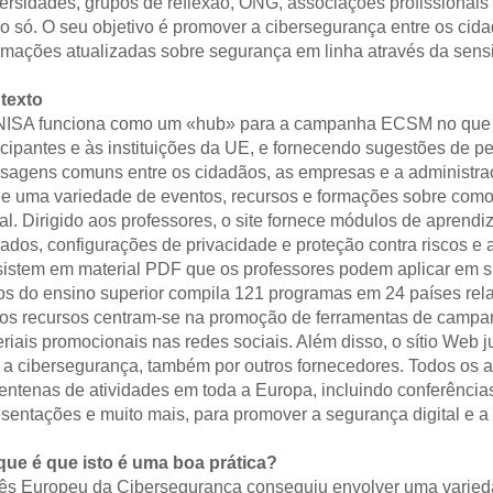
ersidades, grupos de reflexão, ONG, associações profissionais
o só. O seu objetivo é promover a cibersegurança entre os cid
rmações atualizadas sobre segurança em linha através da sensib
texto
NISA funciona como um «hub» para a campanha ECSM no que d
icipantes e às instituições da UE, e fornecendo sugestões de p
agens comuns entre os cidadãos, as empresas e a administra
e uma variedade de eventos, recursos e formações sobre como
ual. Dirigido aos professores, o site fornece módulos de apren
ados, configurações de privacidade e proteção contra riscos e
istem em material PDF que os professores podem aplicar em su
s do ensino superior compila 121 programas em 24 países rel
os recursos centram-se na promoção de ferramentas de campanh
riais promocionais nas redes sociais. Além disso, o sítio Web 
a cibersegurança, também por outros fornecedores. Todos os an
entenas de atividades em toda a Europa, incluindo conferências
sentações e muito mais, para promover a segurança digital e a 
que é que isto é uma boa prática? 
ês Europeu da Cibersegurança conseguiu envolver uma varied