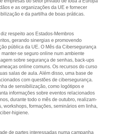
 e empresas do setor privado de toda a Europa 
adãos e as organizações da UE e fornecer 
ilização e da partilha de boas práticas.
iz respeito aos Estados-Membros 
eritos, gerando sinergias e promovendo 
ção pública da UE. O Mês da Cibersegurança 
 manter-se seguro online num ambiente 
dizagem sobre segurança de senhas, back-ups 
 ameaças online comuns. Os recursos do curso 
as salas de aula. Além disso, uma base de 
acionados com questões de cibersegurança. 
a de sensibilização, como logótipos e 
junta informações sobre eventos relacionados 
os, durante todo o mês de outubro, realizam-
, workshops, formações, seminários em linha, 
ciber-higiene.
ade de partes interessadas numa campanha 