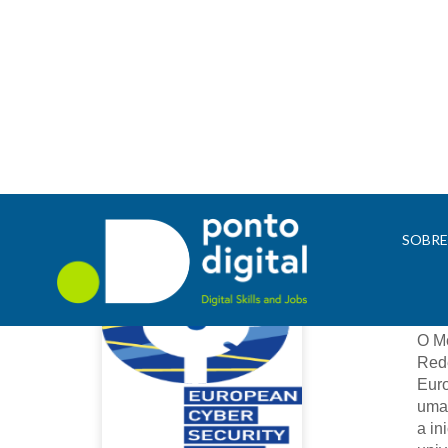
SOBR
Mês
O Mê
Red
Euro
uma 
a in