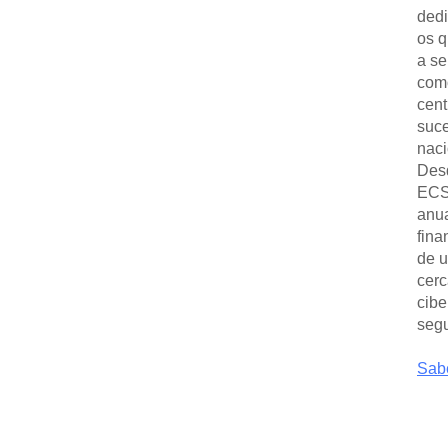
dedi
os q
a se
como
cent
suce
naci
Desd
ECSM
anua
fina
de u
cerc
cibe
segu
Sabe