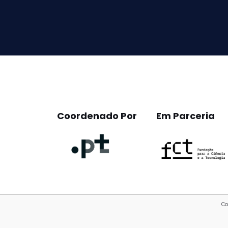
this
field
empty.
Coordenado Por
Em Parceria
Co