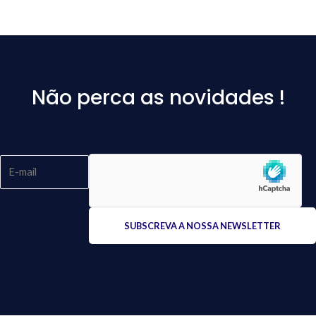
Não perca as novidades !
Please
leave
this
field
empty.