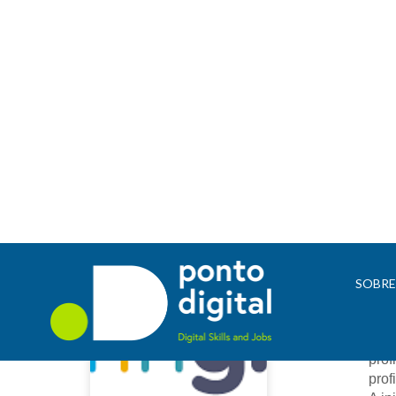
Insp
SOBR
Ins
A 
In
prof
prof
prof