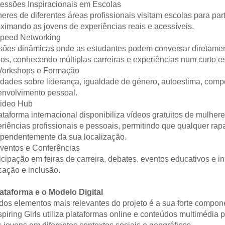
essões Inspiracionais em Escolas
eres de diferentes áreas profissionais visitam escolas para part
ximando as jovens de experiências reais e acessíveis. 
Speed Networking
ões dinâmicas onde as estudantes podem conversar diretament
os, conhecendo múltiplas carreiras e experiências num curto e
Workshops e Formação
idades sobre liderança, igualdade de género, autoestima, compe
nvolvimento pessoal. 
Video Hub
ataforma internacional disponibiliza vídeos gratuitos de mulher
riências profissionais e pessoais, permitindo que qualquer rap
pendentemente da sua localização. 
ventos e Conferências
icipação em feiras de carreira, debates, eventos educativos e ini
ação e inclusão. 
ataforma e o Modelo Digital
os elementos mais relevantes do projeto é a sua forte componen
spiring Girls utiliza plataformas online e conteúdos multimédia p