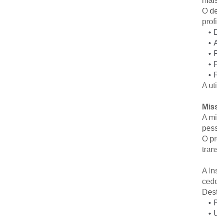
mais
O de
prof
A ut
Mis
A mi
pess
O pr
tran
A In
ced
Dest