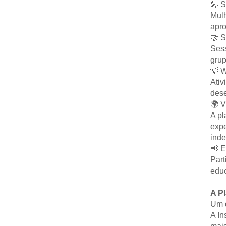
🎤 S
Mulh
apro
🤝 
Sess
grup
💡 
Ativ
dese
🌍 
A pl
expe
inde
📢 E
Part
educ
A Pl
Um d
A In