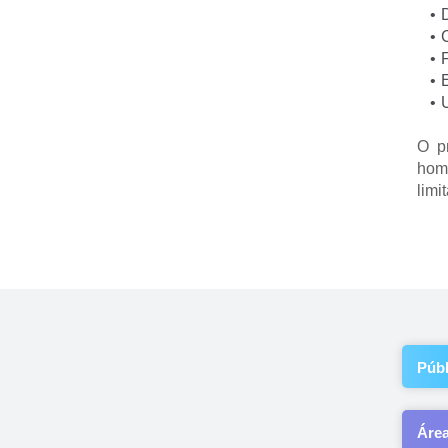
U
O  p
home
limi
Públ
Áre