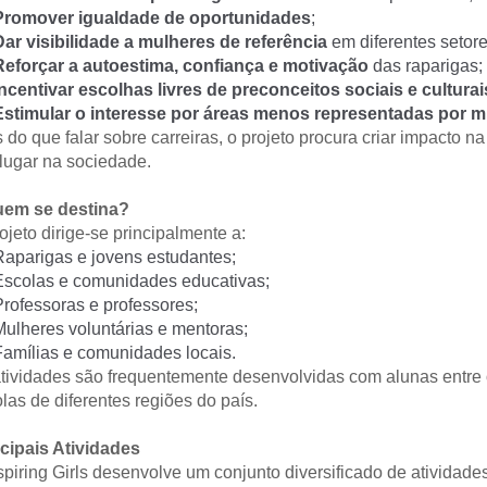
Promover igualdade de oportunidades
;
Dar visibilidade a mulheres de referência
 em diferentes setore
Reforçar a autoestima, confiança e motivação
 das raparigas;
Incentivar escolhas livres de preconceitos sociais e culturai
Estimular o interesse por áreas menos representadas por 
 do que falar sobre carreiras, o projeto procura criar impacto n
lugar na sociedade.
uem se destina?
ojeto dirige-se principalmente a:
Raparigas e jovens estudantes;
Escolas e comunidades educativas;
Professoras e professores;
Mulheres voluntárias e mentoras;
Famílias e comunidades locais.
tividades são frequentemente desenvolvidas com alunas entre 
las de diferentes regiões do país. 
cipais Atividades
spiring Girls desenvolve um conjunto diversificado de atividades