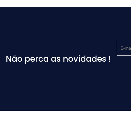
Não perca as novidades !
Please
leave
this
field
empty.