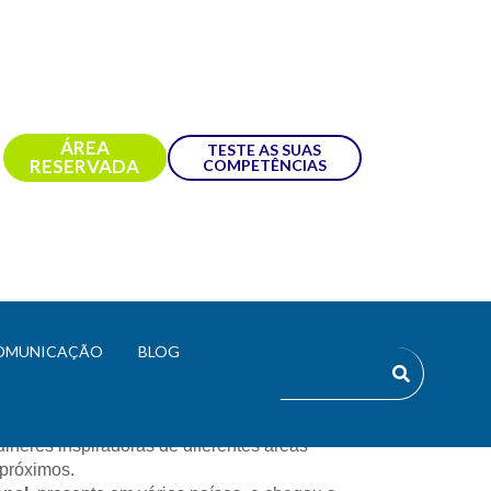
ÁREA
TESTE AS SUAS
RESERVADA
COMPETÊNCIAS
OMUNICAÇÃO
BLOG
que tem como missão aumentar a ambição 
énero e mostrando que qualquer carreira ou 
lheres inspiradoras de diferentes áreas 
próximos. 