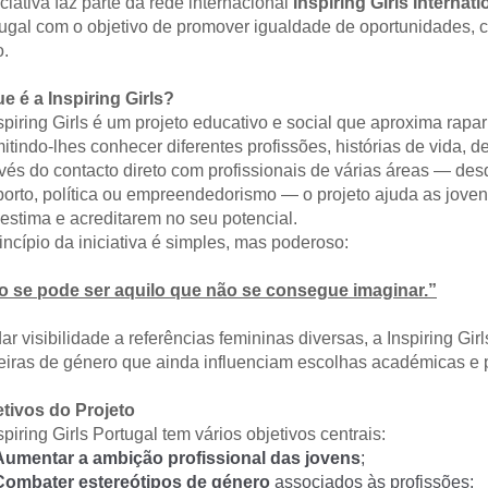
iciativa faz parte da rede internacional 
Inspiring Girls Internati
ugal com o objetivo de promover igualdade de oportunidades,
. 
e é a Inspiring Girls?
spiring Girls é um projeto educativo e social que aproxima rapa
itindo-lhes conhecer diferentes profissões, histórias de vida, d
vés do contacto direto com profissionais de várias áreas — desd
orto, política ou empreendedorismo — o projeto ajuda as jove
estima e acreditarem no seu potencial. 
incípio da iniciativa é simples, mas poderoso:
o se pode ser aquilo que não se consegue imaginar.”
ar visibilidade a referências femininas diversas, a Inspiring Girl
eiras de género que ainda influenciam escolhas académicas e p
tivos do Projeto
spiring Girls Portugal tem vários objetivos centrais:
Aumentar a ambição profissional das jovens
;
Combater estereótipos de género
 associados às profissões;