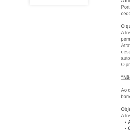
A in
Port
cedo
O qu
A In
perm
Atra
desp
auto
O pr
“Nã
Ao d
barr
Obje
A In