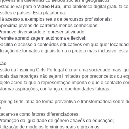
 jovens em diferentes contextos sociais e geográficos.
staque vai para o 
Video Hub
, uma biblioteca digital gratuita 
issões e países. Esta plataforma:
Dá acesso a exemplos reais de percursos profissionais;
Aproxima jovens de carreiras menos conhecidas;
Promove diversidade e representatividade;
Permite aprendizagem autónoma e flexível;
Facilita o acesso a conteúdos educativos em qualquer localidad
ilização de formatos digitais torna o projeto mais inclusivo, es
são
ssão da Inspiring Girls Portugal é criar uma sociedade mais igua
oais das raparigas não sejam limitadas por preconceitos ou exp
ojeto acredita que a representação importa e que o contacto co
sformar aspirações, confiança e oportunidades futuras. 
spiring Girls  atua de forma preventiva e transformadora sobr
o.
acam-se como fatores diferenciadores:
Promoção da igualdade de género através da educação;
Utilização de modelos femininos reais e próximos;