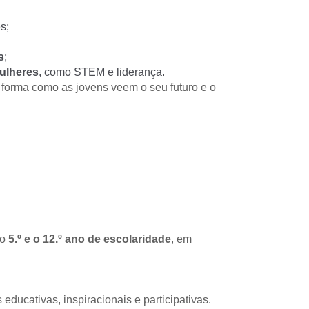
s;
s
;
mulheres
, como STEM e liderança. 
a forma como as jovens veem o seu futuro e o 
o 
5.º e o 12.º ano de escolaridade
, em 
 educativas, inspiracionais e participativas.