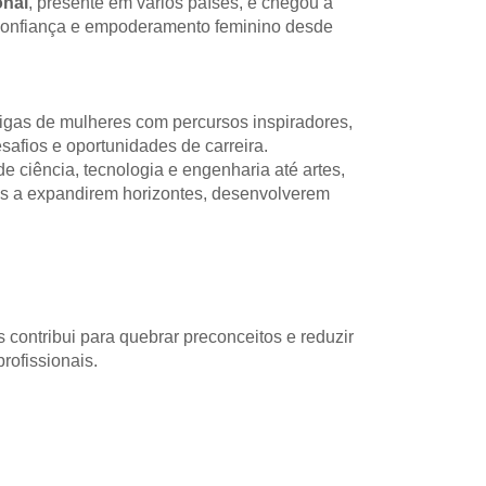
onal
, presente em vários países, e chegou a 
 confiança e empoderamento feminino desde 
rigas de mulheres com percursos inspiradores, 
esafios e oportunidades de carreira.
e ciência, tecnologia e engenharia até artes, 
ns a expandirem horizontes, desenvolverem 
s contribui para quebrar preconceitos e reduzir 
rofissionais.