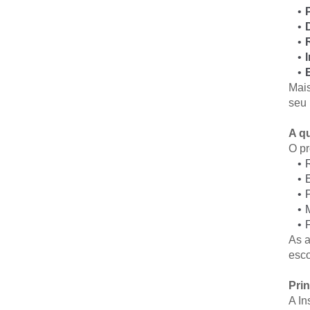
Mais
seu 
A q
O pr
As a
esco
Prin
A In