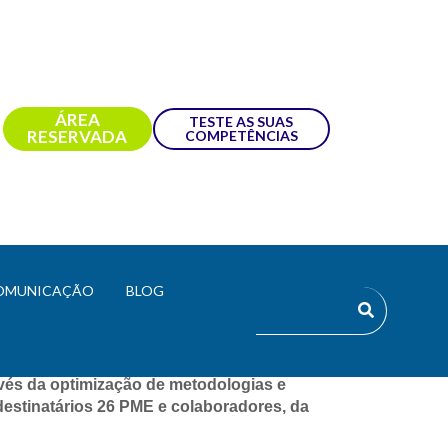
ÁREA
TESTE AS SUAS
RESERVADA
COMPETÊNCIAS
OMUNICAÇÃO
BLOG
tiva das micro e PME, dos sectores do 
de formação e consultoria formativa que 
s da optimização de metodologias e 
stinatários 26 PME e colaboradores, da 