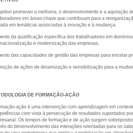
jetivo promover a melhoria, o desenvolvimento e a aquisição d
boradores em áreas-chave que contribuam para a reorganizaçã
ada em temáticas associadas à inovação e à mudança.
nto da qualificação especifica dos trabalhadores em domínios 
rnacionalização e modernização das empresas,
nto das capacidades de gestão das empresas para encetar pro
oção de ações de dinamização e sensibilização para a mudan
TODOLOGIA DE FORMAÇÃO-AÇÃO
rmação-ação é uma intervenção com aprendizagem em contexto o
etências com vista à persecução de resultados suportados po
esarial. Os tempos de formação e de ação surgem sobrepostos
vés do desenvolvimento das interações orientadas para os sabere
m de uma metodologia que implica a mobilização em alternância