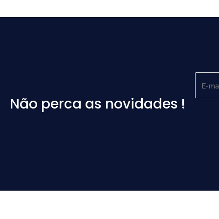
Não perca as novidades !
Please
leave
this
field
empty.