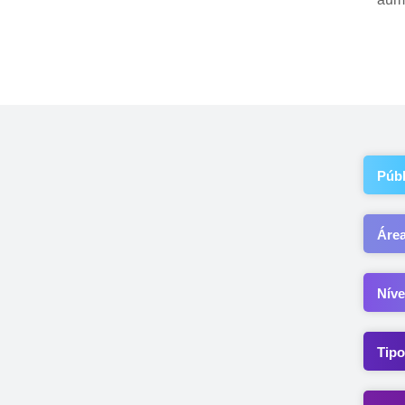
Públ
Áre
Níve
Tipo