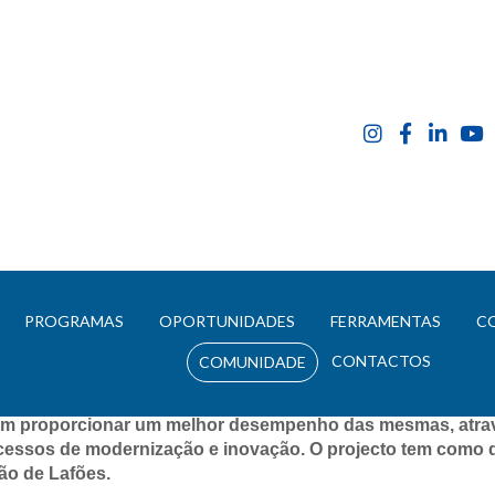
amizar V
E
PROGRAMAS
OPORTUNIDADES
FERRAMENTAS
C
CONTACTOS
COMUNIDADE
ojeto Dinamizar V destina-se a elevar a capacidade competi
rcio, serviços e turismo, através da realização de acções 
am proporcionar um melhor desempenho das mesmas, atravé
cessos de modernização e inovação. O projecto tem como de
ão de Lafões.