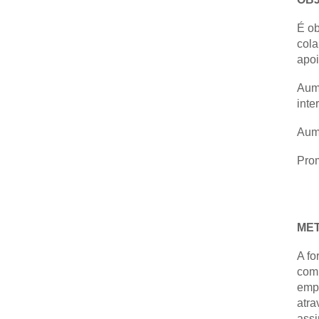
É ob
cola
apoi
Aume
inte
Aume
Prom
ME
A fo
comp
empr
atra
assi