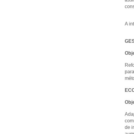
cons
A in
GES
Obje
Refo
para
méto
ECO
Obje
Adap
comp
de i
aume