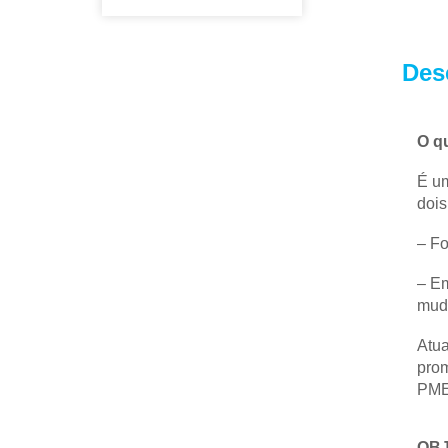
Des
O q
É um
dois
– Fo
– Em
mud
Atua
prom
PME 
OBJ