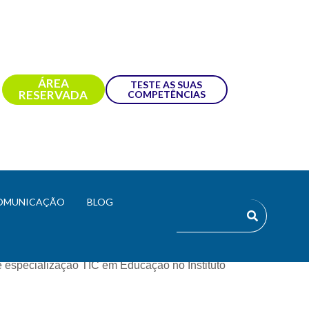
ÁREA
TESTE AS SUAS
RESERVADA
COMPETÊNCIAS
iação
OMUNICAÇÃO
BLOG
antos, M.Sc., com a orientação da Prof.ª 
to Mattar Neto como parte integrante do 
 especialização TIC em Educação no Instituto 