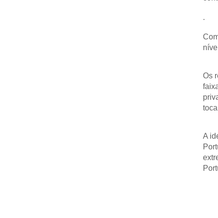
.
Com 
níve
Os r
faix
priv
toca
A id
Port
extr
Port