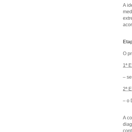
A id
medi
extr
acor
Eta
O pr
1ª E
– se
2ª E
– o
A co
diag
cont