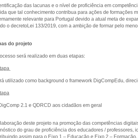
entificação das lacunas e o nível de proficiência em competênci
da que tal conhecimento contribua para ações de formações mai
emamente relevante para Portugal devido a atual meta de expan
do o decretoLei 133/2019, com a ambição de formar pelo menos
pas do projeto
ocesso será realizado em duas etapas: 
tapa 
rá utilizado como background o framework DigCompEdu, direci
tapa
 DigComp 2.1 e QDRCD aos cidadãos em geral
laboração deste projeto na promoção das competências digitais 
nóstico do grau de proficiência dos educadores / professores, id
ribuindo assim para o Eixo 1 – Educação e Eixo 2 – Formação,