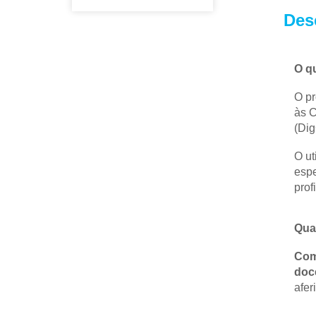
Des
O q
O pr
às C
(Di
O ut
espe
prof
Qual
Com 
doc
afer