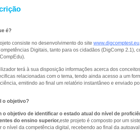
crição
ue é? 
ojeto consiste no desenvolvimento do site 
www.digcomptest.eu
ompetências Digitais, tanto para os cidadãos (DigComp 2.1), 
gCompEdu).
ilizador terá à sua disposição informações acerca dos conceito
cificas relacionadas com o tema, tendo ainda acesso a um for
iciência, emitindo ao final um relatório instantâneo e enviado po
 o objetivo?
o objetivo de identificar o estado atual do nível de profici
entes do ensino superior,
este projeto é composto por um siste
ir o nível da competência digital, recebendo ao final da autoava