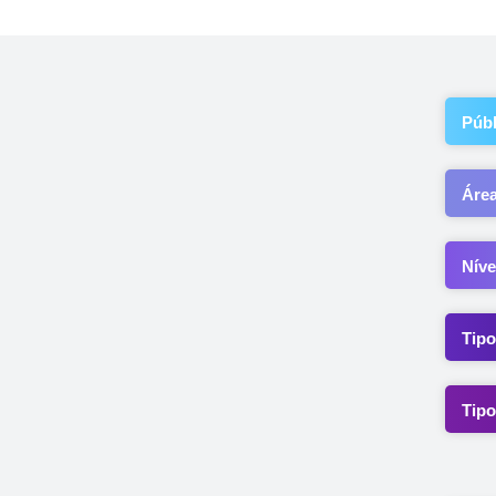
Públ
Áre
Níve
Tipo
Tipo