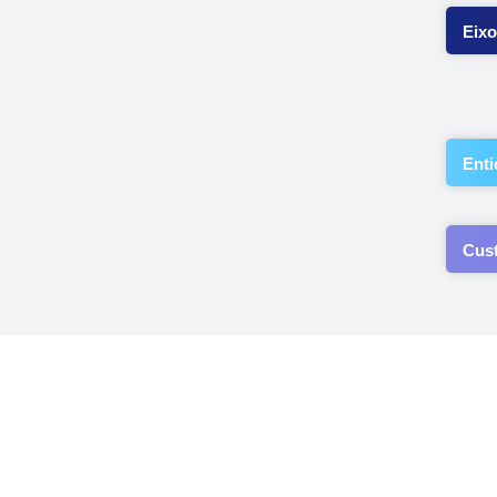
Eixo
Enti
Cus