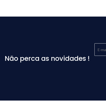
Não perca as novidades !
Please
leave
this
field
empty.