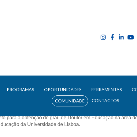
CompTest.eu – Ferramenta de autoaval
E
PROGRAMAS
OPORTUNIDADES
FERRAMENTAS
C
CONTACTOS
COMUNIDADE
 projeto faz parte da investigação realizada por Cassio Cabral S
ora Neuza Sofia Guerreiro Pedro e do Prof.º Doutor João Augus
eto para a obtenção de grau de Doutor em Educação na área de
ducação da Universidade de Lisboa.