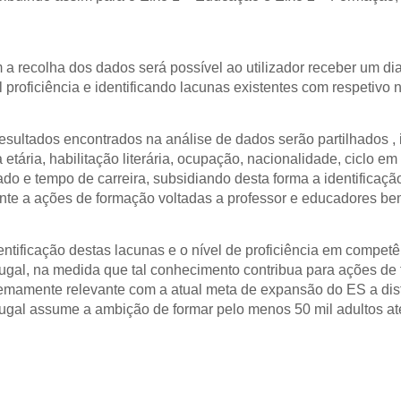
a recolha dos dados será possível ao utilizador receber um dia
l proficiência e identificando lacunas existentes com respetivo n
esultados encontrados na análise de dados serão partilhados ,
a etária, habilitação literária, ocupação, nacionalidade, ciclo e
ado e tempo de carreira, subsidiando desta forma a identificaç
nte a ações de formação voltadas a professor e educadores bem
entificação destas lacunas e o nível de proficiência em competê
ugal, na medida que tal conhecimento contribua para ações de f
emamente relevante com a atual meta de expansão do ES a distâ
ugal assume a ambição de formar pelo menos 50 mil adultos a