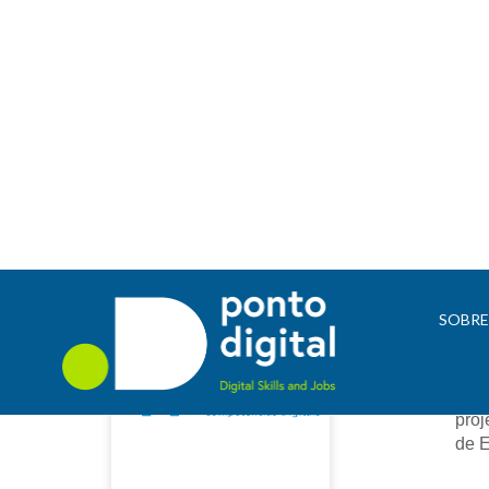
Dig
SOBR
Este
Dout
proj
de E