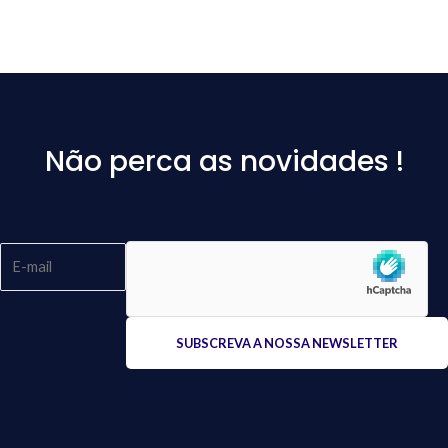
Não perca as novidades !
Please
leave
this
field
empty.