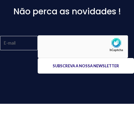
Não perca as novidades !
Please
leave
this
field
empty.