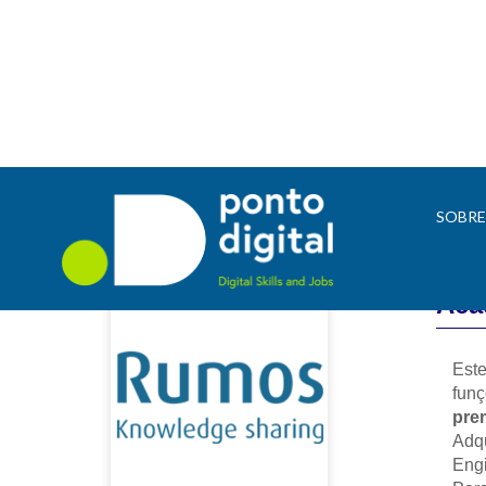
SOBR
Aca
Este
funç
pre
Adqu
Engi