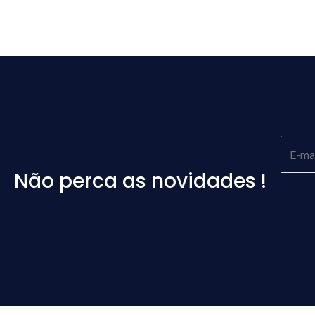
Não perca as novidades !
Please
leave
this
field
empty.