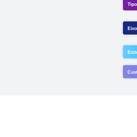
Tipo
Eixo
Enti
Cus