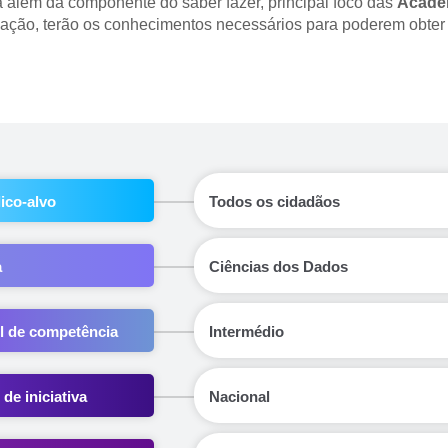
 além da componente do saber fazer, principal foco das 
Acade
ação, terão os conhecimentos necessários para poderem obter 
ico-alvo
Todos os cidadãos
a
Ciências dos Dados
l de competência
Intermédio
 de iniciativa
Nacional