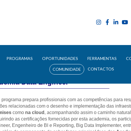
E
PROGRAMAS
OPORTUNIDADES
FERRAMENTAS
C
CONTACTOS
COMUNIDADE
demia Data Engineer
 programa prepara profissionais com as competências para resp
ões relacionadas com o desenho e implementação das infraestr
mises
 como 
na cloud
, acompanhando assim o caminho natural 
irindo as certificações fornecidas por esta academia, os parti
neer, Engenheiro de BI e Reporting, Big Data Implementer, entr