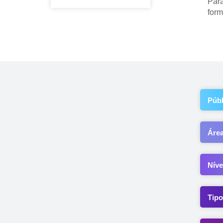
Para
form
Públ
Áre
Níve
Tipo