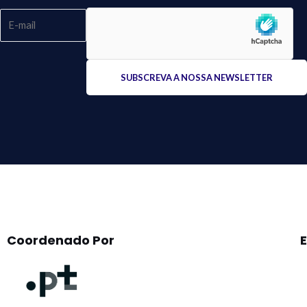
Please
leave
this
field
empty.
Coordenado Por