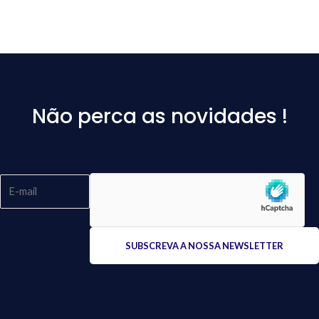
Não perca as novidades !
Please
leave
this
field
empty.