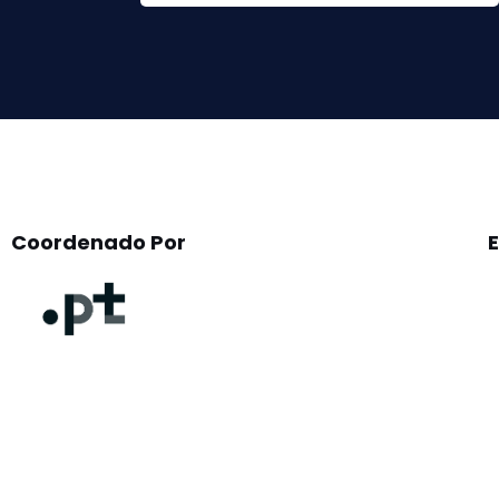
this
field
empty.
Coordenado Por