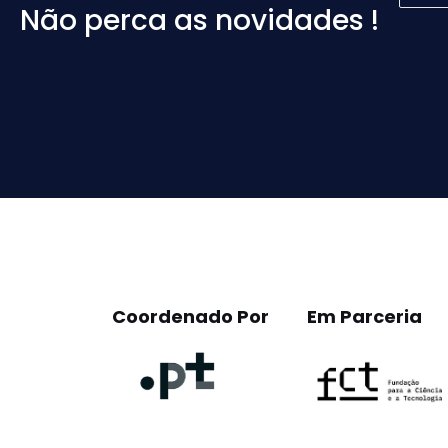
Não perca as novidades !
Please
leave
this
field
empty.
Coordenado Por
Em Parceria