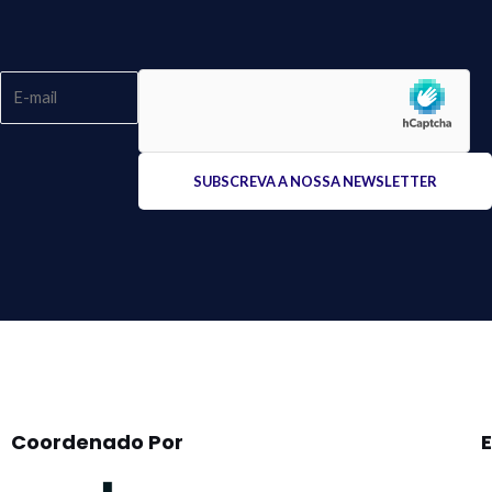
Please
leave
this
field
empty.
Coordenado Por