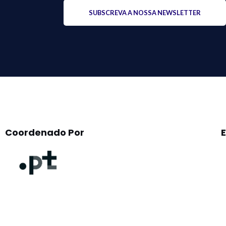
Please
leave
this
field
empty.
Coordenado Por